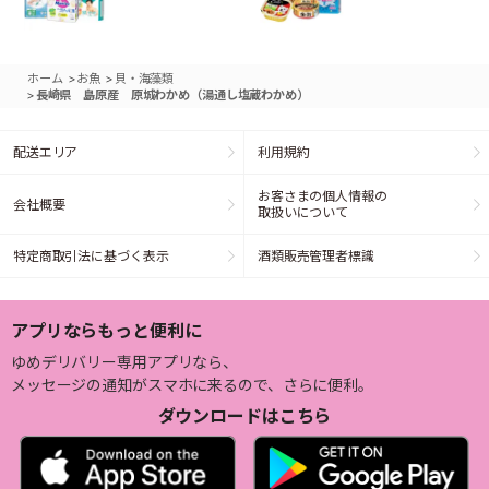
>
>
ホーム
お魚
貝・海藻類
>
長崎県 島原産 原城わかめ（湯通し塩蔵わかめ）
配送エリア
利用規約
お客さまの個人情報の
会社概要
取扱いについて
特定商取引法に基づく表示
酒類販売管理者標識
アプリならもっと便利に
ゆめデリバリー専用アプリなら、
メッセージの通知がスマホに来るので、さらに便利。
ダウンロードはこちら