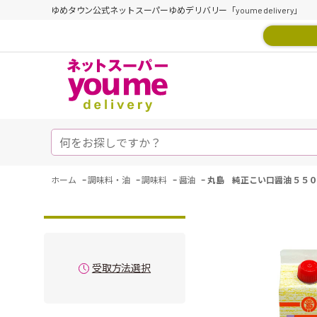
ゆめタウン公式ネットスーパーゆめデリバリー「youme delivery」
-
-
-
-
ホーム
調味料・油
調味料
醤油
丸島 純正こい口醤油 ５５
受取方法選択