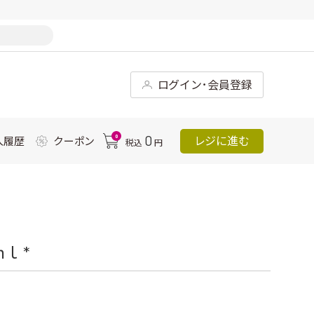
ログイン･会員登録
0
0
レジに進む
入履歴
クーポン
税込
円
ｌ *