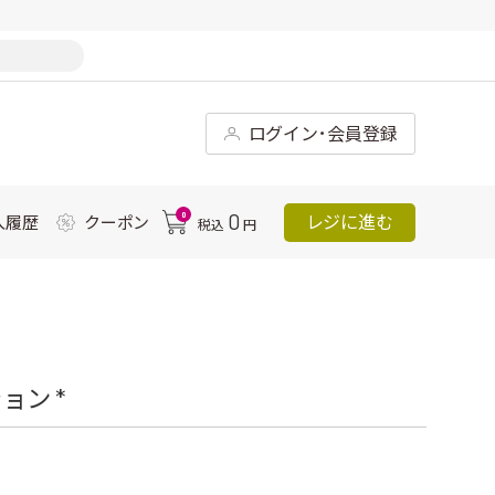
ログイン･会員登録
0
0
レジに進む
入履歴
クーポン
税込
円
ン *