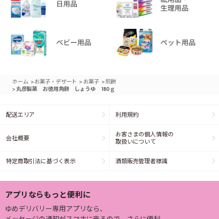
>
>
>
ホーム
お菓子・デザート
お菓子
煎餅
>
丸彦製菓 お徳用角餅 しょうゆ 180ｇ
配送エリア
利用規約
お客さまの個人情報の
会社概要
取扱いについて
特定商取引法に基づく表示
酒類販売管理者標識
アプリならもっと便利に
ゆめデリバリー専用アプリなら、
メッセージの通知がスマホに来るので、さらに便利。