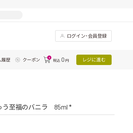
ログイン･会員登録
0
0
レジに進む
入履歴
クーポン
税込
円
う至福のバニラ 85ml *