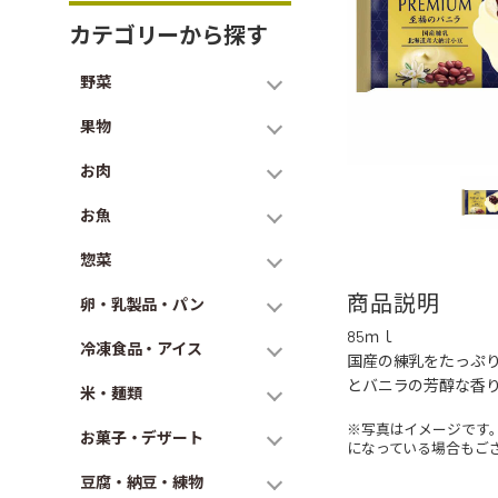
カテゴリーから探す
野菜
果物
お肉
お魚
惣菜
商品説明
卵・乳製品・パン
85ｍｌ
冷凍食品・アイス
国産の練乳をたっぷ
とバニラの芳醇な香
米・麺類
※写真はイメージです
お菓子・デザート
になっている場合もご
豆腐・納豆・練物