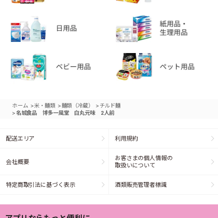
>
>
>
ホーム
米・麺類
麺類（冷蔵）
チルド麺
>
名城食品 博多一風堂 白丸元味 2人前
配送エリア
利用規約
お客さまの個人情報の
会社概要
取扱いについて
特定商取引法に基づく表示
酒類販売管理者標識
アプリならもっと便利に