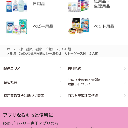
>
>
>
ホーム
米・麺類
麺類（冷蔵）
チルド麺
>
名城 CoCo壱番屋太麺カレー焼そば カレーソース付 ２人前
配送エリア
利用規約
お客さまの個人情報の
会社概要
取扱いについて
特定商取引法に基づく表示
酒類販売管理者標識
アプリならもっと便利に
ゆめデリバリー専用アプリなら、