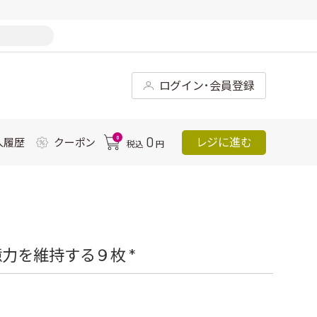
ログイン･会員登録
0
0
レジに進む
入履歴
クーポン
税込
円
力を維持する９枚 *