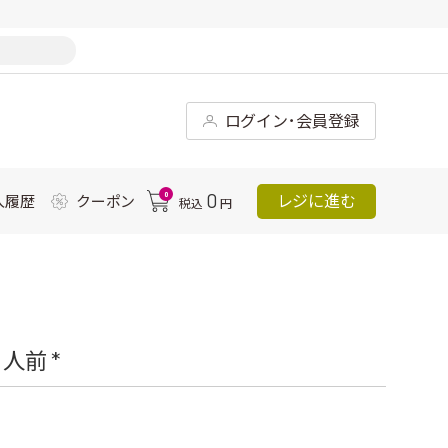
ログイン･会員登録
0
0
レジに進む
入履歴
クーポン
税込
円
人前 *