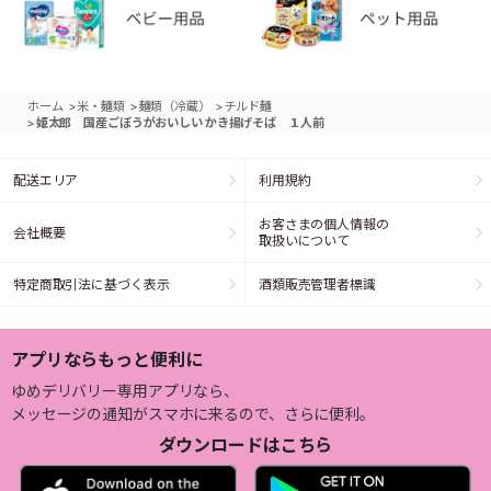
>
>
>
ホーム
米・麺類
麺類（冷蔵）
チルド麺
>
姫太郎 国産ごぼうがおいしい かき揚げそば １人前
配送エリア
利用規約
お客さまの個人情報の
会社概要
取扱いについて
特定商取引法に基づく表示
酒類販売管理者標識
アプリならもっと便利に
ゆめデリバリー専用アプリなら、
メッセージの通知がスマホに来るので、さらに便利。
ダウンロードはこちら