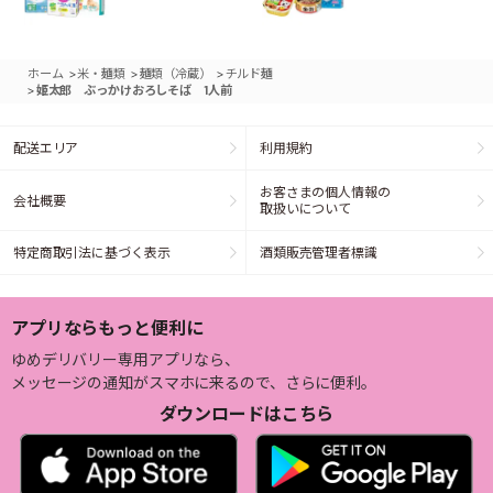
>
>
>
ホーム
米・麺類
麺類（冷蔵）
チルド麺
>
姫太郎 ぶっかけおろしそば 1人前
配送エリア
利用規約
お客さまの個人情報の
会社概要
取扱いについて
特定商取引法に基づく表示
酒類販売管理者標識
アプリならもっと便利に
ゆめデリバリー専用アプリなら、
メッセージの通知がスマホに来るので、さらに便利。
ダウンロードはこちら