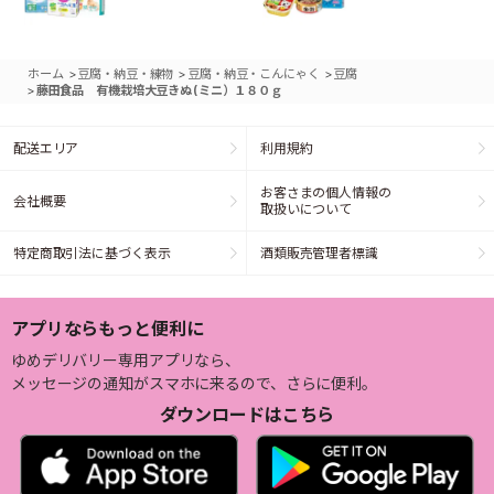
>
>
>
ホーム
豆腐・納豆・練物
豆腐・納豆・こんにゃく
豆腐
>
藤田食品 有機栽培大豆きぬ (ミニ）１８０ｇ
配送エリア
利用規約
お客さまの個人情報の
会社概要
取扱いについて
特定商取引法に基づく表示
酒類販売管理者標識
アプリならもっと便利に
ゆめデリバリー専用アプリなら、
メッセージの通知がスマホに来るので、さらに便利。
ダウンロードはこちら