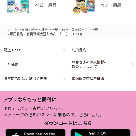
>
>
>
ホーム
豆腐・納豆・練物
豆腐・納豆・こんにゃく
豆腐
>
藤田食品 有機栽培大豆もめん（ミニ）１８０ｇ
配送エリア
利用規約
お客さまの個人情報の
会社概要
取扱いについて
特定商取引法に基づく表示
酒類販売管理者標識
アプリならもっと便利に
ゆめデリバリー専用アプリなら、
メッセージの通知がスマホに来るので、さらに便利。
ダウンロードはこちら