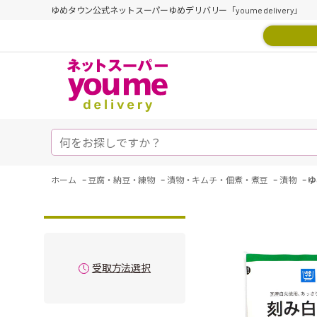
ゆめタウン公式ネットスーパーゆめデリバリー「youme delivery」
-
-
-
-
ホーム
豆腐・納豆・練物
漬物・キムチ・佃煮・煮豆
漬物
ゆ
受取方法選択