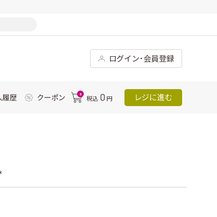
ログイン･会員登録
0
0
レジに進む
入履歴
クーポン
税込
円
*