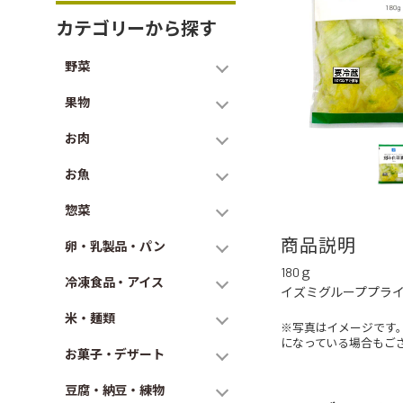
カテゴリーから探す
野菜
果物
お肉
お魚
惣菜
商品説明
卵・乳製品・パン
180ｇ
冷凍食品・アイス
イズミグループプラ
米・麺類
※写真はイメージです
になっている場合もご
お菓子・デザート
豆腐・納豆・練物