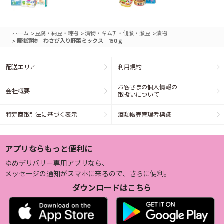
>
>
>
ホーム
豆腐・納豆・練物
漬物・キムチ・佃煮・煮豆
漬物
>
備後漬物 わさび入り野菜ミックス 150ｇ
配送エリア
利用規約
お客さまの個人情報の
会社概要
取扱いについて
特定商取引法に基づく表示
酒類販売管理者標識
アプリならもっと便利に
ゆめデリバリー専用アプリなら、
メッセージの通知がスマホに来るので、さらに便利。
ダウンロードはこちら