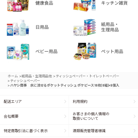
>
>
ホーム
紙用品・生理用品他
ティッシュペーパー・トイレットペーパー
>
ティッシュペーパー
>
ハヤシ商事 水に流せるポケットティッシュ ポケピース 16枚(8組)×9個入
配送エリア
利用規約
お客さまの個人情報の
会社概要
取扱いについて
特定商取引法に基づく表示
酒類販売管理者標識