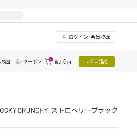
ログイン･会員登録
0
0
レジに進む
入履歴
クーポン
税込
円
KY CRUNCHY! ストロベリーブラック