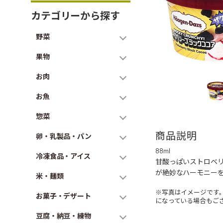
カテゴリーから探す
野菜
果物
お肉
お魚
惣菜
商品説明
卵・乳製品・パン
88ml
冷凍食品・アイス
甘酸っぱいストロベ
が絶妙なハーモニー
米・麺類
※写真はイメージです
お菓子・デザート
になっている場合もご
豆腐・納豆・練物