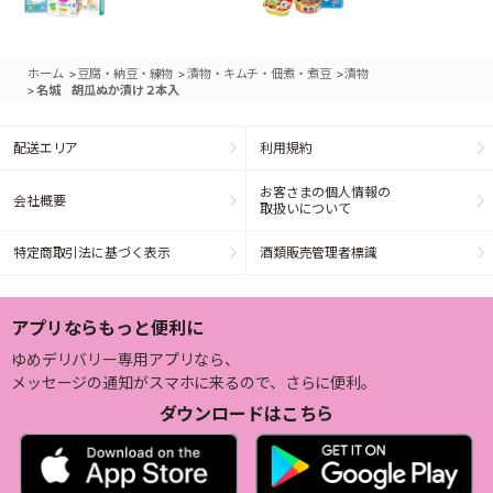
>
>
>
ホーム
豆腐・納豆・練物
漬物・キムチ・佃煮・煮豆
漬物
>
名城 胡瓜ぬか漬け２本入
配送エリア
利用規約
お客さまの個人情報の
会社概要
取扱いについて
特定商取引法に基づく表示
酒類販売管理者標識
アプリならもっと便利に
ゆめデリバリー専用アプリなら、
メッセージの通知がスマホに来るので、さらに便利。
ダウンロードはこちら