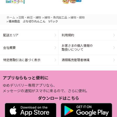
>
>
>
ホーム
豆腐・納豆・練物
練物・魚肉加工品
練物・揚物
>
橋本商店 ぶち切りれんこん 1パック
配送エリア
利用規約
お客さまの個人情報の
会社概要
取扱いについて
特定商取引法に基づく表示
酒類販売管理者標識
アプリならもっと便利に
ゆめデリバリー専用アプリなら、
メッセージの通知がスマホに来るので、さらに便利。
ダウンロードはこちら