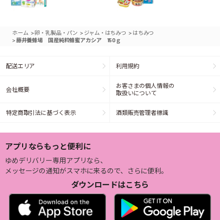
>
>
>
ホーム
卵・乳製品・パン
ジャム・はちみつ
はちみつ
>
藤井養蜂場 国産純粋蜂蜜アカシア 150ｇ
配送エリア
利用規約
お客さまの個人情報の
会社概要
取扱いについて
特定商取引法に基づく表示
酒類販売管理者標識
アプリならもっと便利に
ゆめデリバリー専用アプリなら、
メッセージの通知がスマホに来るので、さらに便利。
ダウンロードはこちら