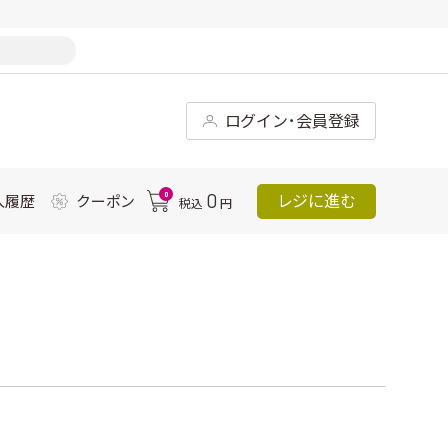
ログイン･会員登録
0
0
レジに進む
入履歴
クーポン
税込
円