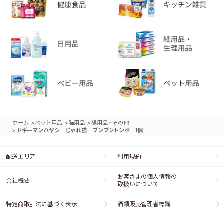
>
>
>
ホーム
ペット用品
猫用品
猫用品・その他
>
ドギーマンハヤシ じゃれ猫 ブンブントンボ 1個
配送エリア
利用規約
お客さまの個人情報の
会社概要
取扱いについて
特定商取引法に基づく表示
酒類販売管理者標識