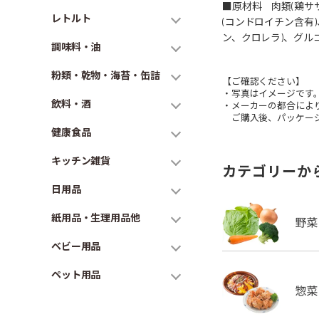
■原材料 肉類(鶏サ
レトルト
(コンドロイチン含有
ン、クロレラ)、グル
調味料・油
粉類・乾物・海苔・缶詰
【ご確認ください】
・写真はイメージです
飲料・酒
・メーカーの都合によ
ご購入後、パッケージ
健康食品
キッチン雑貨
カテゴリーか
日用品
紙用品・生理用品他
ベビー用品
ペット用品