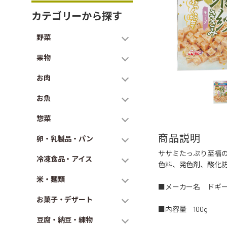
カテゴリーから探す
野菜
果物
お肉
お魚
惣菜
商品説明
卵・乳製品・パン
ササミたっぷり至福
冷凍食品・アイス
色料、発色剤、酸化
米・麺類
■メーカー名 ドギ
お菓子・デザート
■内容量 100g
豆腐・納豆・練物