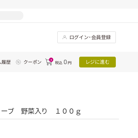
ログイン･会員登録
0
0
レジに進む
入履歴
クーポン
税込
円
ューブ 野菜入り １００ｇ