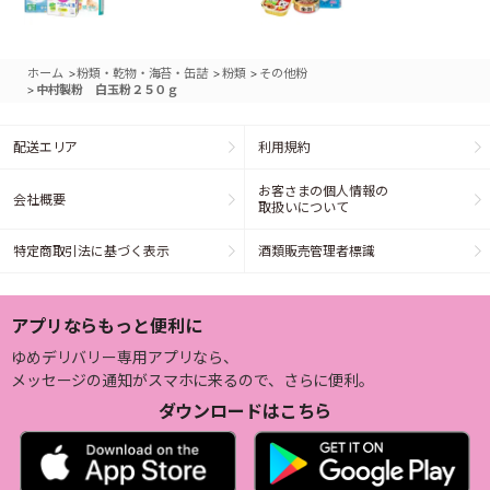
>
>
>
ホーム
粉類・乾物・海苔・缶詰
粉類
その他粉
>
中村製粉 白玉粉２５０ｇ
配送エリア
利用規約
お客さまの個人情報の
会社概要
取扱いについて
特定商取引法に基づく表示
酒類販売管理者標識
アプリならもっと便利に
ゆめデリバリー専用アプリなら、
メッセージの通知がスマホに来るので、さらに便利。
ダウンロードはこちら