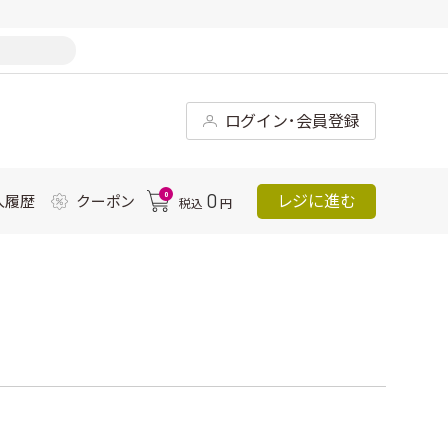
ログイン･会員登録
0
0
レジに進む
入履歴
クーポン
税込
円