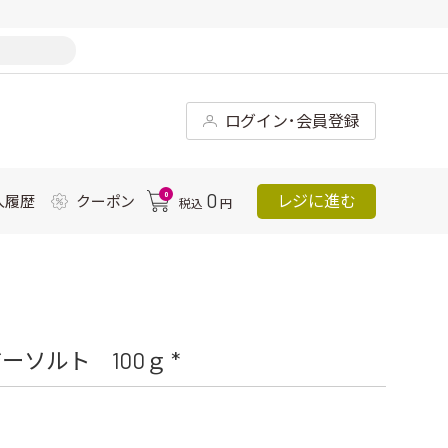
ログイン･会員登録
0
0
レジに進む
入履歴
クーポン
税込
円
ソルト 100ｇ *