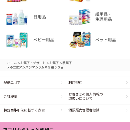
>
>
>
ホーム
お菓子・デザート
お菓子
駄菓子
>
不二家アンパンマンラムネ５連５０ｇ
配送エリア
利用規約
お客さまの個人情報の
会社概要
取扱いについて
特定商取引法に基づく表示
酒類販売管理者標識
アプリならもっと便利に