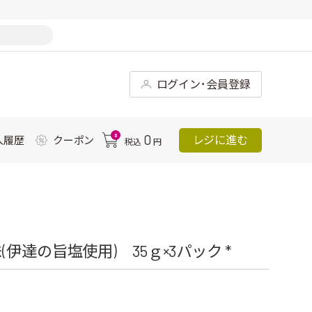
ログイン･会員登録
0
0
レジに進む
入履歴
クーポン
税込
円
達の旨塩使用) 35ｇ×3パック *