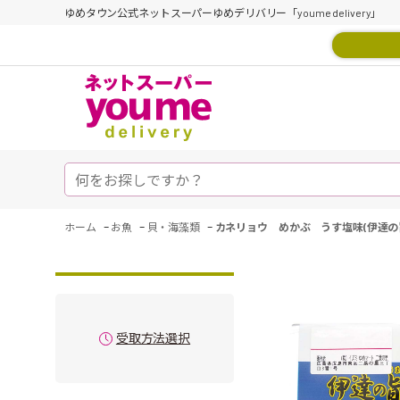
ゆめタウン公式ネットスーパーゆめデリバリー「youme delivery」
-
-
-
ホーム
お魚
貝・海藻類
カネリョウ めかぶ うす塩味(伊達の旨
受取方法選択