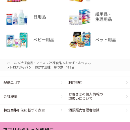
>
>
>
ホーム
冷凍食品・アイス
冷凍食品
おかず・おつまみ
>
トロナジャパン おかず三昧 かつ煮 165ｇ
配送エリア
利用規約
お客さまの個人情報の
会社概要
取扱いについて
特定商取引法に基づく表示
酒類販売管理者標識
アプリならもっと便利に