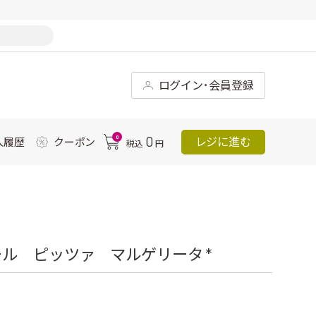
ログイン･会員登録
0
0
レジに進む
入履歴
クーポン
税込
円
ル ピッツァ マルゲリータ *