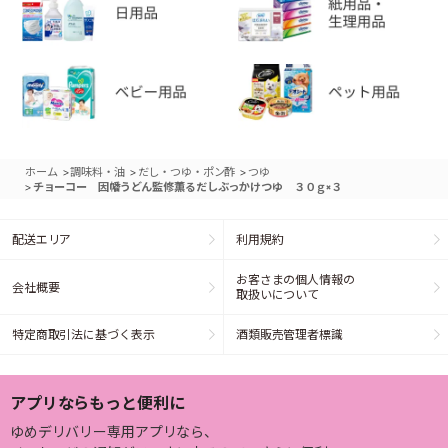
>
>
>
ホーム
調味料・油
だし・つゆ・ポン酢
つゆ
>
チョーコー 因幡うどん監修薫るだしぶっかけつゆ ３０ｇ×３
配送エリア
利用規約
お客さまの個人情報の
会社概要
取扱いについて
特定商取引法に基づく表示
酒類販売管理者標識
アプリならもっと便利に
ゆめデリバリー専用アプリなら、