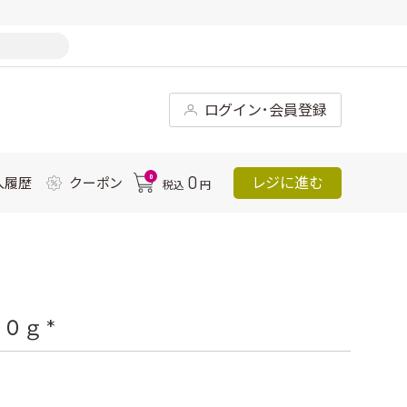
ログイン･会員登録
0
0
レジに進む
入履歴
クーポン
税込
円
０ｇ *