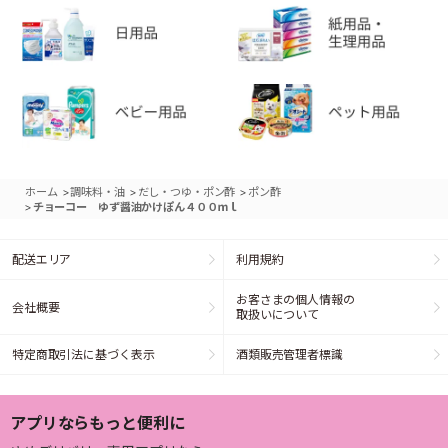
>
>
>
ホーム
調味料・油
だし・つゆ・ポン酢
ポン酢
>
チョーコー ゆず醤油かけぽん４００ｍｌ
配送エリア
利用規約
お客さまの個人情報の
会社概要
取扱いについて
特定商取引法に基づく表示
酒類販売管理者標識
アプリならもっと便利に