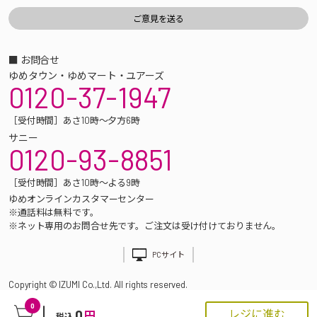
■ お問合せ
ゆめタウン・ゆめマート・ユアーズ
0120-37-1947
［受付時間］あさ10時～夕方6時
サニー
0120-93-8851
［受付時間］あさ10時～よる9時
ゆめオンラインカスタマーセンター
※通話料は無料です。
※ネット専用のお問合せ先です。ご注文は受け付けておりません。
PCサイト
Copyright © IZUMI Co.,Ltd. All rights reserved.
0
0
レジに進む
円
税込