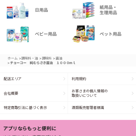
>
>
>
ホーム
調味料・油
調味料
醤油
>
チョーコー 純むらさき醤油 １０００ｍｌ
配送エリア
利用規約
お客さまの個人情報の
会社概要
取扱いについて
特定商取引法に基づく表示
酒類販売管理者標識
アプリならもっと便利に