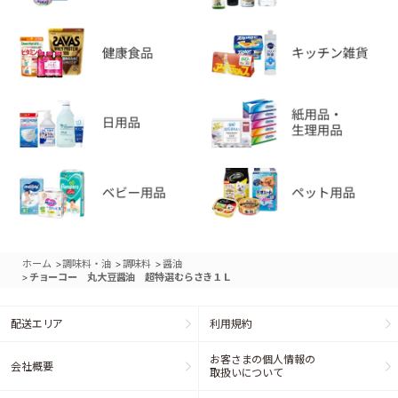
>
>
>
ホーム
調味料・油
調味料
醤油
>
チョーコー 丸大豆醤油 超特選むらさき１Ｌ
配送エリア
利用規約
お客さまの個人情報の
会社概要
取扱いについて