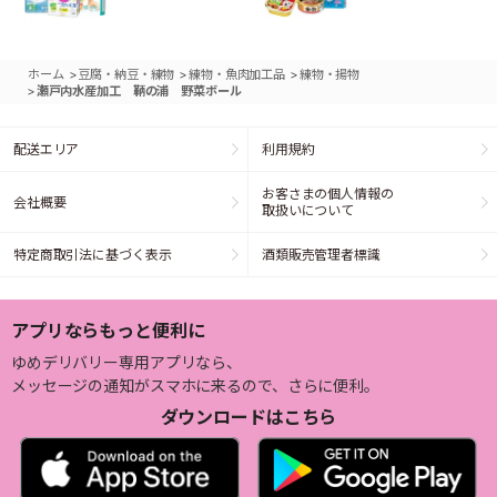
>
>
>
ホーム
豆腐・納豆・練物
練物・魚肉加工品
練物・揚物
>
瀬戸内水産加工 鞆の浦 野菜ボール
配送エリア
利用規約
お客さまの個人情報の
会社概要
取扱いについて
特定商取引法に基づく表示
酒類販売管理者標識
アプリならもっと便利に
ゆめデリバリー専用アプリなら、
メッセージの通知がスマホに来るので、さらに便利。
ダウンロードはこちら