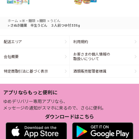
>
>
>
ホーム
米・麺類
麺類
うどん
>
さぬき麺業 半生うどん ３人前つゆ付 335g
配送エリア
利用規約
お客さまの個人情報の
会社概要
取扱いについて
特定商取引法に基づく表示
酒類販売管理者標識
アプリならもっと便利に
ゆめデリバリー専用アプリなら、
メッセージの通知がスマホに来るので、さらに便利。
ダウンロードはこちら