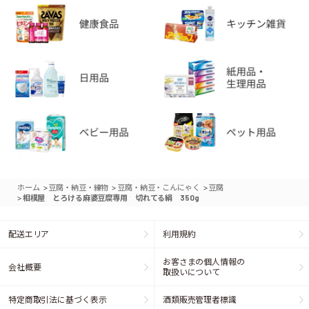
>
>
>
ホーム
豆腐・納豆・練物
豆腐・納豆・こんにゃく
豆腐
>
相模屋 とろける麻婆豆腐専用 切れてる絹 350g
配送エリア
利用規約
お客さまの個人情報の
会社概要
取扱いについて
特定商取引法に基づく表示
酒類販売管理者標識