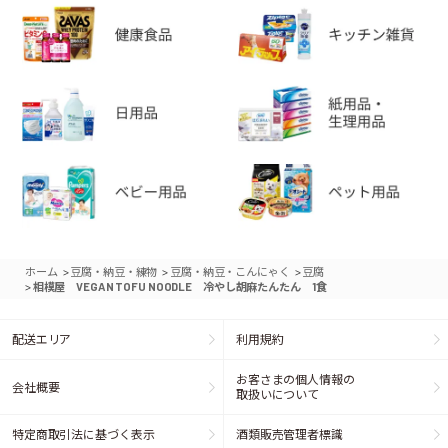
>
>
>
ホーム
豆腐・納豆・練物
豆腐・納豆・こんにゃく
豆腐
>
相模屋 VEGAN TOFU NOODLE 冷やし胡麻たんたん 1食
配送エリア
利用規約
お客さまの個人情報の
会社概要
取扱いについて
特定商取引法に基づく表示
酒類販売管理者標識