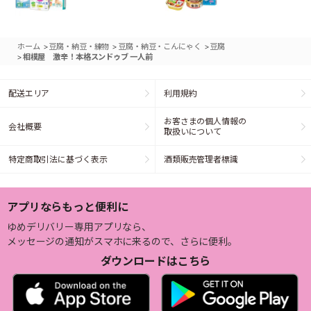
>
>
>
ホーム
豆腐・納豆・練物
豆腐・納豆・こんにゃく
豆腐
>
相模屋 激辛！本格スンドゥブ 一人前
配送エリア
利用規約
お客さまの個人情報の
会社概要
取扱いについて
特定商取引法に基づく表示
酒類販売管理者標識
アプリならもっと便利に
ゆめデリバリー専用アプリなら、
メッセージの通知がスマホに来るので、さらに便利。
ダウンロードはこちら