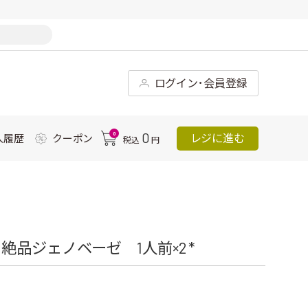
ログイン･会員登録
0
0
レジに進む
入履歴
クーポン
税込
円
品ジェノベーゼ 1人前×2 *