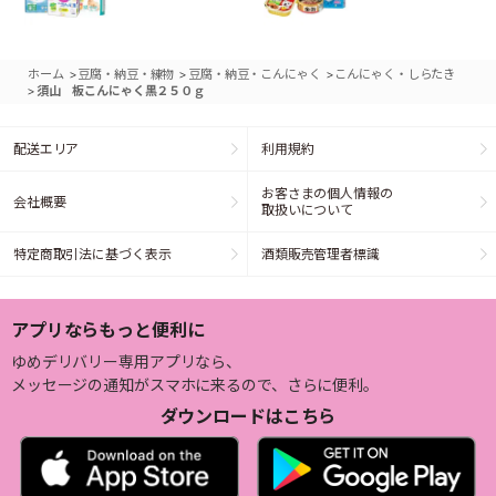
>
>
>
ホーム
豆腐・納豆・練物
豆腐・納豆・こんにゃく
こんにゃく・しらたき
>
須山 板こんにゃく黒２５０ｇ
配送エリア
利用規約
お客さまの個人情報の
会社概要
取扱いについて
特定商取引法に基づく表示
酒類販売管理者標識
アプリならもっと便利に
ゆめデリバリー専用アプリなら、
メッセージの通知がスマホに来るので、さらに便利。
ダウンロードはこちら