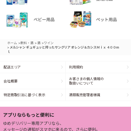
>
>
>
ホーム
飲料・酒
酒
ワイン
>
メルシャン ギュギュッと搾ったサングリア オレンジ＆カシスＭｉｘ ４００ｍ
ｌ
配送エリア
利用規約
お客さまの個人情報の
会社概要
取扱いについて
特定商取引法に基づく表示
酒類販売管理者標識
アプリならもっと便利に
ゆめデリバリー専用アプリなら、
メッセージの通知がスマホに来るので、さらに便利。