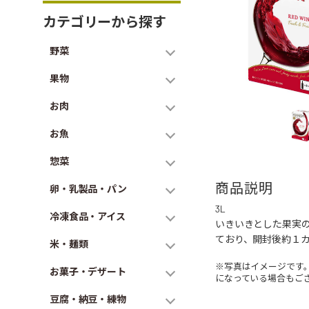
カテゴリーから探す
野菜
果物
お肉
お魚
惣菜
商品説明
卵・乳製品・パン
3L
冷凍食品・アイス
いきいきとした果実
ており、開封後約１
米・麺類
※写真はイメージです
お菓子・デザート
になっている場合もご
豆腐・納豆・練物