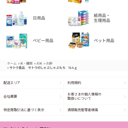
>
>
>
ホーム
米・麺類
お米
お餅
>
サトウ食品 サトウのしゃぶしゃぶもち 144ｇ
配送エリア
利用規約
お客さまの個人情報の
会社概要
取扱いについて
特定商取引法に基づく表示
酒類販売管理者標識