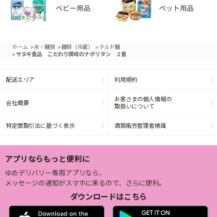
>
>
>
ホーム
米・麺類
麺類（冷蔵）
チルド麺
>
サヌキ食品 こだわり讃岐のナポリタン ２食
配送エリア
利用規約
お客さまの個人情報の
会社概要
取扱いについて
特定商取引法に基づく表示
酒類販売管理者標識
アプリならもっと便利に
ゆめデリバリー専用アプリなら、
メッセージの通知がスマホに来るので、さらに便利。
ダウンロードはこちら