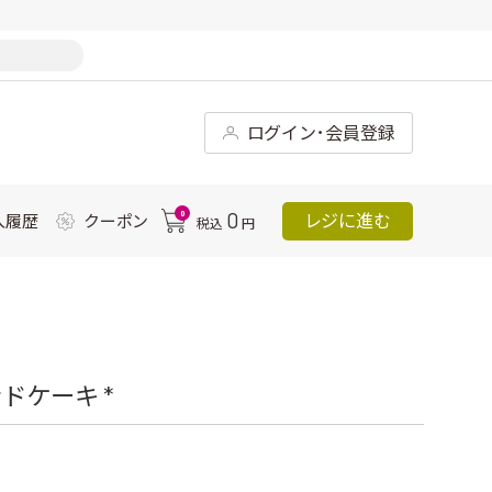
ログイン･会員登録
0
0
レジに進む
入履歴
クーポン
税込
円
ドケーキ *