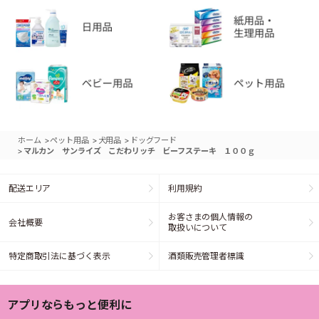
>
>
>
ホーム
ペット用品
犬用品
ドッグフード
>
マルカン サンライズ こだわリッチ ビーフステーキ １００ｇ
配送エリア
利用規約
お客さまの個人情報の
会社概要
取扱いについて
特定商取引法に基づく表示
酒類販売管理者標識
アプリならもっと便利に