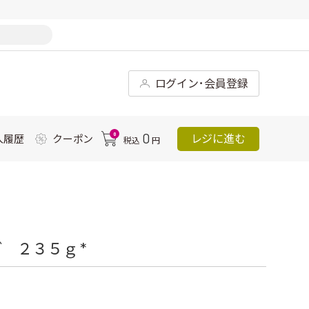
ログイン･会員登録
0
0
レジに進む
入履歴
クーポン
税込
円
 ２３５ｇ *