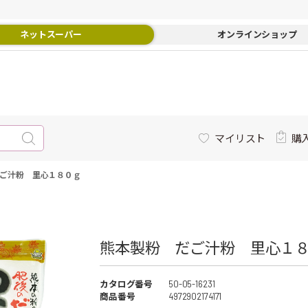
ネットスーパー
オンラインショップ
マイリスト
購
ご汁粉 里心１８０ｇ
熊本製粉 だご汁粉 里心１８
カタログ番号
50-05-16231
商品番号
4972902174171