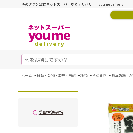
ゆめタウン公式ネットスーパーゆめデリバリー「youme delivery」
-
-
-
-
ホーム
粉類・乾物・海苔・缶詰
粉類
その他粉
熊本製粉 だ
受取方法選択