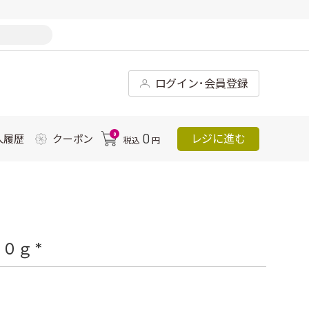
ログイン･会員登録
0
0
レジに進む
入履歴
クーポン
税込
円
０ｇ *